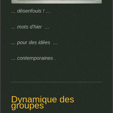
... désenfouis ! ...
... mots
d'hier ...
... pour des idées ...
... contemporaines .
Dynamique des
groupes